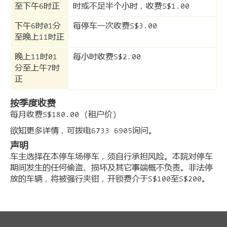
至下午6时正
时或不足半个小时，收费S$1.00
下午6时01分
每停车一次收费S$3.00
至晚上11时正
晚上11时01
每小时收费S$2.00
分至上午7时
正
按季度收费
每月收费S$180.00 (租户价)
欲知更多详情，可拨电6733 6905询问。
声明
车主选择在本停车场停车，须自行承担风险。本院对停车
期间发生的任何偷盗、损坏及其它事端概不负责。非法停
放的车辆，将被强行夹钳，开锁费介于S$100至S$200。